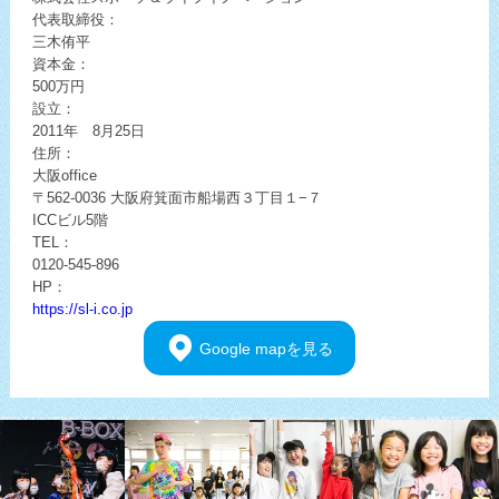
代表取締役：
三木侑平
資本金：
500万円
設立：
2011年 8月25日
住所：
大阪office
〒562-0036
大阪府箕面市船場西３丁目１−７
ICCビル5階
TEL：
0120-545-896
HP：
https://sl-i.co.jp
Google
mapを見る