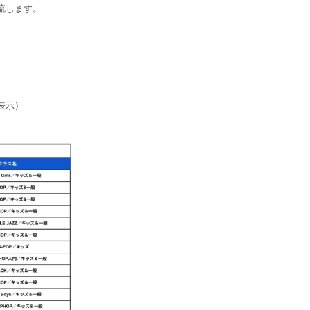
流します。
表示）