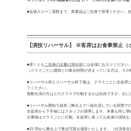
■会場入り〜ご退館まで、貴重品はご自身で管理ください。
【演技リハーサル】 ※客席はお食事禁止（
■遅くとも
ご自身の出番の30分前
には会場にお入りください
（クラスごとに講師との集合時間が決まっている方は、その
■リハーサル前とリハーサル終了後は、クラスごとに生徒席
てください。
複数出演の方はどのクラスで行動するかは自由ですが、次に
■リハーサル開始５組前（舞台上で一組出演している状態で
生徒席から下手袖にはスタッフが誘導します。本番も同じ導
出番後はクラスごとに行動。生徒席に座ってお友達の演技を
■15:35から舞台上で集合写真を撮影いたします。（出演者