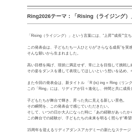
Ring2026テーマ：「Rising（ライジング）
「Rising（ライジング）」という言葉には、“上昇”“成長”“
この発表会は、子どもたち一人ひとりが“さらなる成長”を実
そんな願いから生まれました。
高い目標を掲げ、現状に満足せず、常に上を目指して挑戦し
その姿をダンスを通して表現してほしいという想いを込め、今回
また今回の発表会は、新タイトル 「R (is) ing = Ring
この「Ring」には、リディアが日々進化し、仲間と共に成
子どもたちが舞台で輝き、昇った先に見える新しい景色。
その瞬間を、この発表会で感じていただきたい。
そして、いつの日か大人になった時に「あの経験があったか
この舞台での経験が、子どもたちの未来を明るく照らす“希望
15周年を迎えるリディアダンスアカデミーの新たなステージ