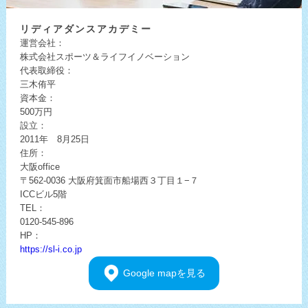
リディア
ダンスアカデミー
運営会社：
株式会社スポーツ＆ライフイノベーション
代表取締役：
三木侑平
資本金：
500万円
設立：
2011年 8月25日
住所：
大阪office
〒562-0036
大阪府箕面市船場西３丁目１−７
ICCビル5階
TEL：
0120-545-896
HP：
https://sl-i.co.jp
Google
mapを見る