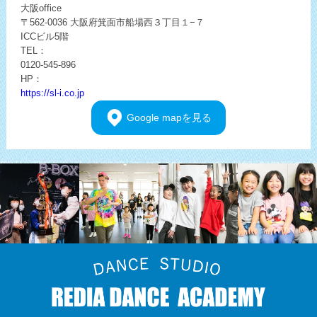
大阪office
〒562-0036
大阪府箕面市船場西３丁目１−７
ICCビル5階
TEL：
0120-545-896
HP：
https://sl-i.co.jp
Google
mapを見る