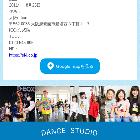
2011年 8月25日
住所：
大阪office
〒562-0036
大阪府箕面市船場西３丁目１−７
ICCビル5階
TEL：
0120-545-896
HP：
https://sl-i.co.jp
Google
mapを見る