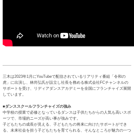
三木は2023年1月にYouTubeで配信されているリアリティ番組「令和の
虎」に出演し、林尚弘氏が設立し社長を務める株式会社FCチャンネルの
サポートを受け、リディアダンスアカデミーを全国にフランチャイズ展開
しています。
■ダンススクールフランチャイズの強み
中学校の授業で必修となっているダンスは子供たちからの人気も高いスポ
ーツで、市場的ニーズが高い事が強みです。
子どもたちの成長が見える、子どもたちの将来に向けたサポートができ
る、未来社会を担う子どもたちを育てられる、そんなところが魅力の一つ