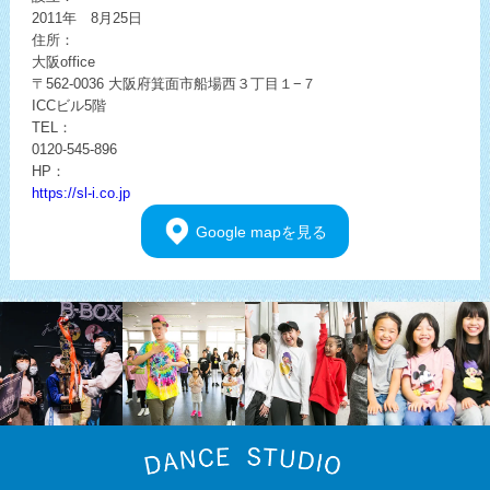
2011年 8月25日
住所：
大阪office
〒562-0036
大阪府箕面市船場西３丁目１−７
ICCビル5階
TEL：
0120-545-896
HP：
https://sl-i.co.jp
Google
mapを見る