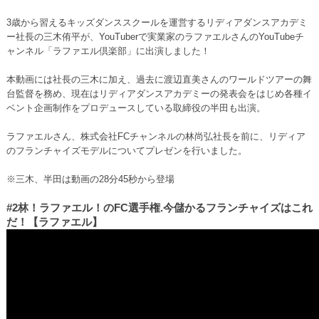
3歳から習えるキッズダンススクールを運営するリディアダンスアカデミ
ー社長の三木侑平が、YouTuberで実業家のラファエルさんのYouTubeチ
ャンネル「ラファエル倶楽部」に出演しました！
本動画には社長の三木に加え、過去に渡辺直美さんのワールドツアーの舞
台監督を務め、現在はリディアダンスアカデミーの発表会をはじめ各種イ
ベント企画制作をプロデュースしている取締役の半田も出演。
ラファエルさん、株式会社FCチャンネルの林尚弘社長を前に、リディア
のフランチャイズモデルについてプレゼンを行いました。
※三木、半田は動画の28分45秒から登場
#2林！ラファエル！のFC選手権.今儲かるフランチャイズはこれ
だ！【ラファエル】