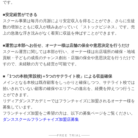
です。
■安定経営ができる
スクール事業は毎月の月謝により安定収入を得ることができ、さらに生徒
数の増加とともに収入が積みあがっていく「ストックビジネス」です。売
上の急激な浮き沈みがなく着実に収益を伸ばすことができます。
■運営は本部へお任せ、オーナー様は店舗の保全や意思決定を行うだけ
スクール運営に関しては本部が行い、オーナー様は出店場所の確保・地域
貢献・子どもの成長のチャンス創出・店舗の保全や意思決定を行うだけで
すので、未経験の方でも経営が可能です。
■「1つの本校(常設校)＋5つのサテライト校」による収益確保
メインとなる本校は既存顧客をしっかりと確保しつつ、サテライト校では
拾いきれていない顧客の確保やエリアへの進出を、経費を抑えつつ行うこ
とができます。
リディアダンスアカデミーではフランチャイズに加盟されるオーナー様を
募集しています。
フランチャイズ加盟をご希望の方は、以下の募集ページをご覧ください。
ダンススクールフランチャイズ加盟店募集
FREE TRIAL